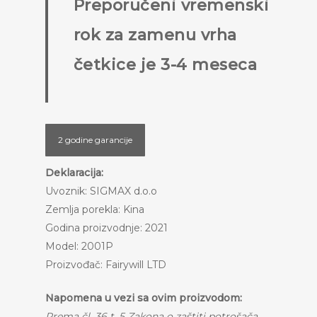
Preporučeni vremenski
rok za zamenu vrha
četkice je 3-4 meseca
2 godine garancije
Deklaracija:
Uvoznik: SIGMAX d.o.o
Zemlja porekla: Kina
Godina proizvodnje: 2021
Model: 2001P
Proizvođač: Fairywill LTD
Napomena u vezi sa ovim proizvodom:
Prema čl. 36 t. 5 Zakona o zaštiti potrošača