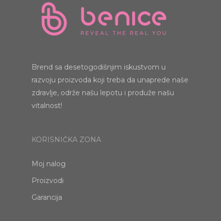
Brend sa desetogodišnjim iskustvom u
razvoju proizvoda koji treba da unaprede naše
zdravlje, održe našu lepotu i produže našu
vitalnost!
KORISNIČKA ZONA
Moj nalog
Proizvodi
Garancija