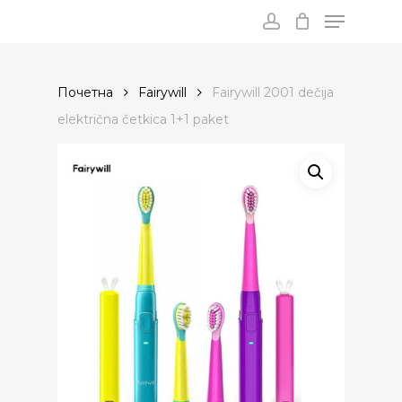
Menu
Skip
to
account
main
content
Почетна
Fairywill
Fairywill 2001 dečija
električna četkica 1+1 paket