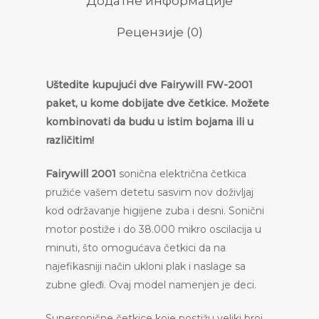
Додатне информације
Рецензије (0)
Uštedite kupujući dve Fairywill FW-2001
paket, u kome dobijate dve četkice. Možete
kombinovati da budu u istim bojama ili u
različitim!
Fairywill 2001
sonična električna četkica
pružiće vašem detetu sasvim nov doživljaj
kod održavanje higijene zuba i desni. Sonični
motor postiže i do 38.000 mikro oscilacija u
minuti, što omogućava četkici da na
najefikasniji način ukloni plak i naslage sa
zubne gleđi. Ovaj model namenjen je deci.
Supersonične četkice koje postižu veliki broj