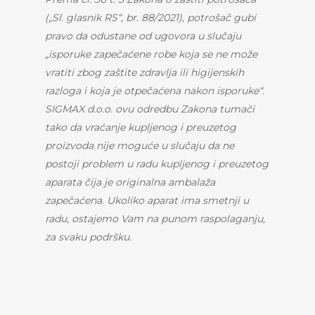
(„Sl. glasnik RS“, br. 88/2021), potrošač gubi
pravo da odustane od ugovora u slučaju
„isporuke zapečaćene robe koja se ne može
vratiti zbog zaštite zdravlja ili higijenskih
razloga i koja je otpečaćena nakon isporuke“.
SIGMAX d.o.o. ovu odredbu Zakona tumači
tako da vraćanje kupljenog i preuzetog
proizvoda nije moguće u slučaju da ne
postoji problem u radu kupljenog i
preuzetog
aparata čija je originalna ambalaža
zapečaćena. Ukoliko aparat ima smetnji u
radu, ostajemo Vam na punom raspolaganju,
za svaku podršku.