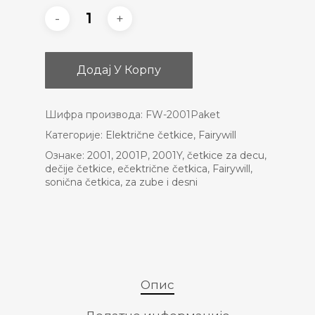
Додај У Корпу
Шифра производа:
FW-2001Paket
Категорије:
Električne četkice
,
Fairywill
Ознаке:
2001
,
2001P
,
2001Y
,
četkice za decu
,
dečije četkice
,
ečektrične četkica
,
Fairywill
,
sonična četkica
,
za zube i desni
Опис