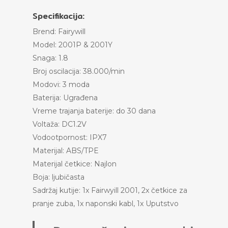
Specifikacija:
Brend: Fairywill
Model: 2001P & 2001Y
Snaga: 1.8
Broj oscilacija: 38.000/min
Modovi: 3 moda
Baterija: Ugrađena
Vreme trajanja baterije: do 30 dana
Voltaža: DC1.2V
Vodootpornost: IPX7
Materijal: ABS/TPE
Materijal četkice: Najlon
Boja: ljubičasta
Sadržaj kutije: 1x Fairwyill 2001, 2x četkice za
pranje zuba, 1x naponski kabl, 1x Uputstvo