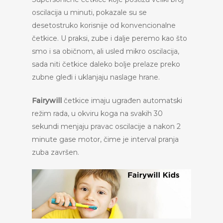
oscilacija u minuti, pokazale su se
desetostruko korisnije od konvencionalne
četkice. U praksi, zube i dalje peremo kao što
smo i sa običnom, ali usled mikro oscilacija,
sada niti četkice daleko bolje prelaze preko
zubne gleđi i uklanjaju naslage hrane.
Fairywill
četkice imaju ugrađen automatski
režim rada, u okviru koga na svakih 30
sekundi menjaju pravac oscilacije a nakon 2
minute gase motor, čime je interval pranja
zuba završen.