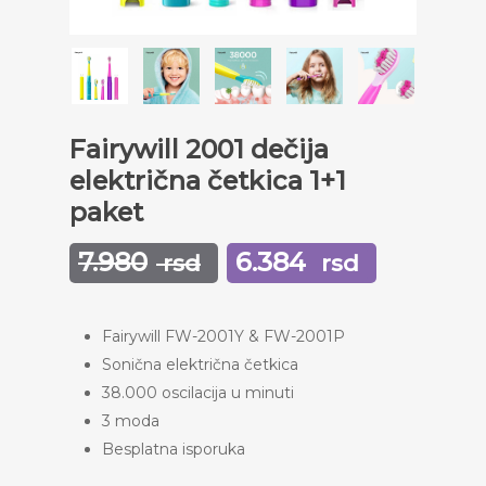
Fairywill 2001 dečija
električna četkica 1+1
paket
7.980
6.384
rsd
Оригинална
rsd
Тренутн
цена
цена
је
је:
Fairywill FW-2001Y & FW-2001P
била:
6.384
Sonična električna četkica
7.980
rsd.
38.000 oscilacija u minuti
3 moda
rsd.
Besplatna isporuka