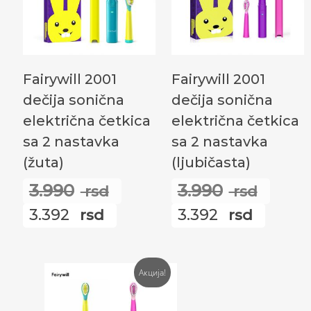
Додај У Корпу
Додај У Корпу
Fairywill 2001
Fairywill 2001
dečija sonična
dečija sonična
električna četkica
električna četkica
sa 2 nastavka
sa 2 nastavka
(žuta)
(ljubičasta)
3.990
3.990
rsd
rsd
Оригинална
Ори
3.392
3.392
rsd
цена
rsd
цен
Тренутна
Трен
је
је
цена
цена
била:
била
је:
је:
Акција!
3.990
3.99
3.392
3.392
rsd.
rsd.
rsd.
rsd.