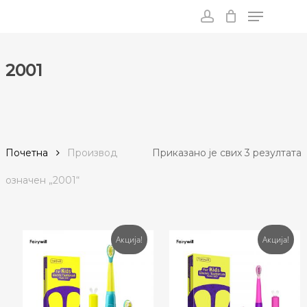
Menu
Skip
to
account
main
content
2001
С
Почетна
Производ
Приказано је свих 3 резултата
п
oзначен „2001“
п
Акција!
Акција!