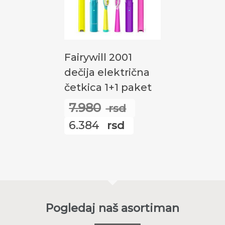
Додај У Корпу
Fairywill 2001
dečija električna
četkica 1+1 paket
7.980
rsd
Оригинална
6.384
rsd
цена
Тренутна
је
цена
била:
је:
7.980
6.384
rsd.
rsd.
Pogledaj naš asortiman