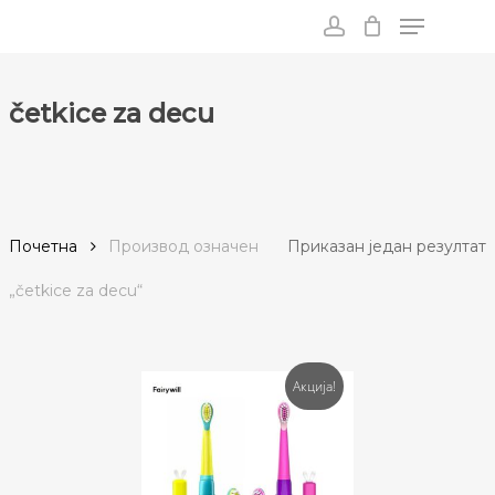
Menu
Skip
to
account
main
content
četkice za decu
Почетна
Производ oзначен
Приказан један резултат
„četkice za decu“
Акција!