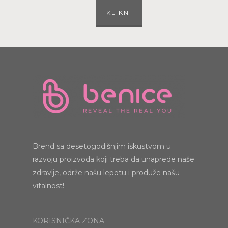
KLIKNI
Brend sa desetogodišnjim iskustvom u
razvoju proizvoda koji treba da unaprede naše
zdravlje, održe našu lepotu i produže našu
vitalnost!
KORISNIČKA ZONA