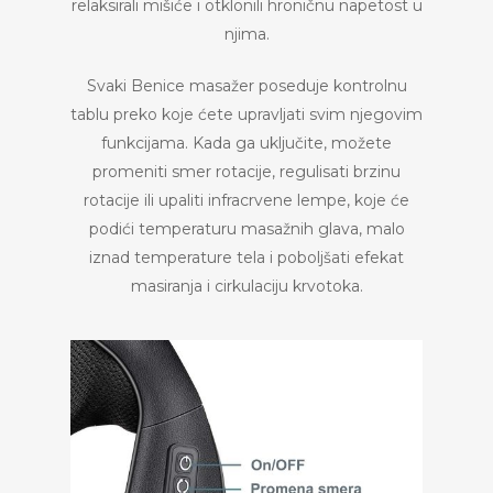
relaksirali mišiće i otklonili hroničnu napetost u
njima.
Svaki Benice masažer poseduje kontrolnu
tablu preko koje ćete upravljati svim njegovim
funkcijama. Kada ga uključite, možete
promeniti smer rotacije, regulisati brzinu
rotacije ili upaliti infracrvene lempe, koje će
podići temperaturu masažnih glava, malo
iznad temperature tela i poboljšati efekat
masiranja i cirkulaciju krvotoka.