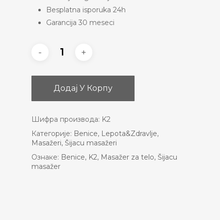
Besplatna isporuka 24h
Garancija 30 meseci
Додај У Корпу
Шифра производа:
K2
Категорије:
Benice
,
Lepota&Zdravlje
,
Masažeri
,
Šijacu masažeri
Ознаке:
Benice
,
K2
,
Masažer za telo
,
Šijacu
masažer