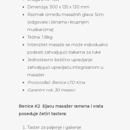
Dimenzija: 300 x 135 x 130 mm
Razmak između masažnih glava: 5cm
(odgovara i ženama i krupnijim
muškarcima)
Težina: 1.8kg
Intenzitet masaže se može individualno
podesiti zahvaljujući trakama za ruke
Jednostavno bežično upravljanje
zahvaljujući upravljaču integrisanom u
masažer
Proizvođač: Benice LTD Kina
Garantni rok: 30 meseci
Benice K2 šijacu masažer ramena i vrata
poseduje četiri tastera:
Taster za paljenje i gašenje