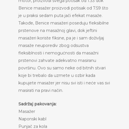
motor, proizvodi svega potisak od 1.33 dok
Benice masažer proizvodi potisak od 7.59 što
je u praksi sedam puta jači efekat masaže.
Takođe, Benice masažeri poseduju fleksibilne
prstenove na masažnoj glavi, dok jeftini
masažeri koriste fiksne, pa je i sam doživljaj
masaže neuporediv zbog odsustva
fleksiblnosti i nemogućnosti da masažni
prstenovi zahvate adekvatno masiranu
površinu. Ovo su samo neke od bitnih stvari
koje bi trebalo da uzmete u ozbir kada
kupujete masažer jer nisu svi isti i neće vas svi
masirati na pravi način.
Sadržaj pakovanja:
Masažer
Naponski kabl
Punjač za kola