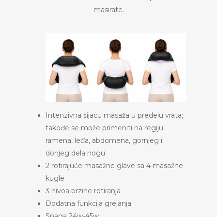
masirate.
Intenzivna šijacu masaža u predelu vrata;
takođe se može primeniti na regiju
ramena, leđa, abdomena, gornjeg i
donjeg dela nogu
2 rotirajuće masažne glave sa 4 masažne
kugle
3 nivoa brzine rotiranja
Dodatna funkcija grejanja
Snaga 24w-45w