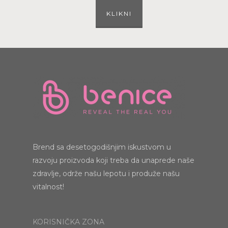
KLIKNI
Brend sa desetogodišnjim iskustvom u
razvoju proizvoda koji treba da unaprede naše
zdravlje, održe našu lepotu i produže našu
vitalnost!
KORISNIČKA ZONA