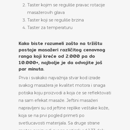
Taster kojim se reguliše pravac rotacije
masažerovih glava
Taster koji se reguliše brzina
Taster za temperaturu
Kako biste razumeli zašto na tržištu
postoje masažeri različitog cenovnog
ranga koji kreće od 2.000 pa do
10.000+, najbolje je da odvojite još
par minuta.
Prva i svakako najvažnija stvar kod izrade
svakog masažera je kvalitet motora i snaga
potiska koju proizvodi a koja će se reflektovati
na sam efekat masaže. Jeftini masažeri
napravljeni su od jeftine replike veštake kože,
koja se na prvi pogled primeti po
svetlucavosti materijala. Sa druge strane