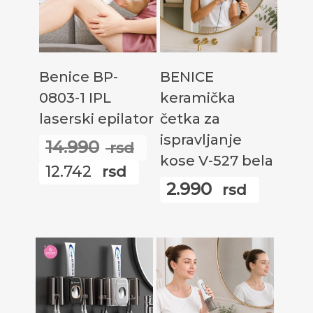
Прочитајте Још
Додај У Корпу
Benice BP-
BENICE
0803-1 IPL
keramička
laserski epilator
četka za
ispravljanje
14.990
rsd
Оригинална
kose V-527 bela
12.742
rsd
цена
Тренутна
2.990
rsd
је
цена
била:
је:
14.990
12.742
rsd.
rsd.