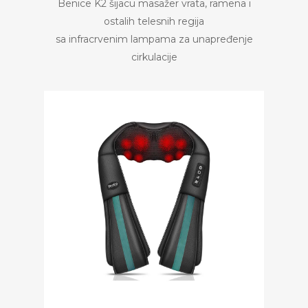
Benice K2 šijacu masažer vrata, ramena i
ostalih telesnih regija
sa infracrvenim lampama za unapređenje
cirkulacije