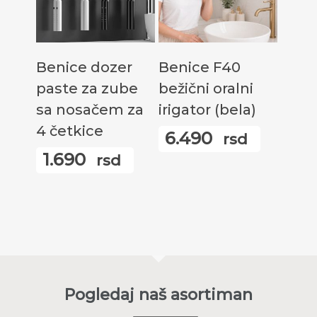
Одаберите Опције
Додај У Корпу
Benice dozer
Benice F40
paste za zube
bežični oralni
sa nosačem za
irigator (bela)
4 četkice
6.490
rsd
1.690
rsd
Pogledaj naš asortiman