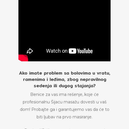
Ako imate problem sa bolovima u vratu,
ramenima i leđima, zbog nepravilnog
sedenja ili dugog stajanja?
Benice za vas ima rešenje, koje će
profesionalnu Šijacu masažu dovesti u vaš
dom! Probajte ga i garantujemo vas da će to
biti ljubav na prvo masiranje.