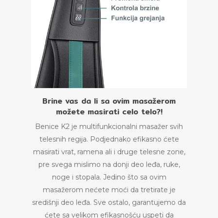
Brine vas da li sa ovim masažerom
možete masirati celo telo?!
Benice K2 je multifunkcionalni masažer svih
telesnih regija. Podjednako efikasno ćete
masirati vrat, ramena ali i druge telesne zone,
pre svega mislimo na donji deo leđa, ruke,
noge i stopala. Jedino što sa ovim
masažerom nećete moći da tretirate je
središnji deo leđa. Sve ostalo, garantujemo da
ćete sa velikom efikasnošću uspeti da