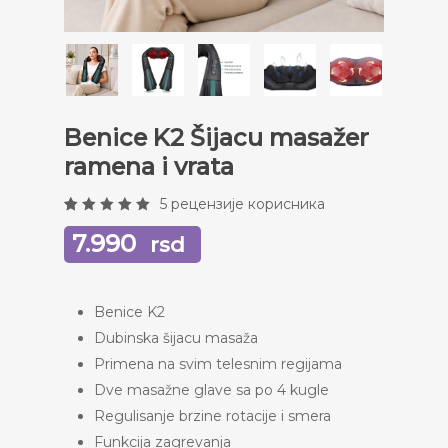
Benice K2 Šijacu masažer
ramena i vrata
5
рецензије корисника
Оцењено
5
5.00
7.990
од
rsd
5 на
основу
оцена
купаца
Benice K2
Dubinska šijacu masaža
Primena na svim telesnim regijama
Dve masažne glave sa po 4 kugle
Regulisanje brzine rotacije i smera
Funkcija zagrevanja