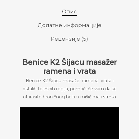
Опис
Додатне информације
Рецензије (5)
Benice K2 Šijacu masažer
ramena i vrata
Benice K2 Šijacu masažer ramena, vrata i
ostalih telesnih regija, pomoći će vam da se
otarasite hroničnog bola u mišićima i stresa