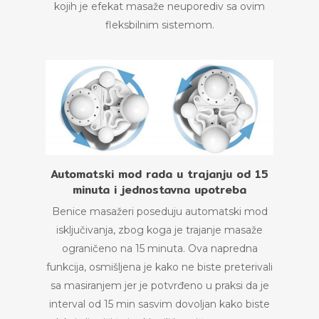
kojih je efekat masaže neuporediv sa ovim
fleksbilnim sistemom.
Automatski mod rada u trajanju od 15
minuta i jednostavna upotreba
Benice masažeri poseduju automatski mod
isključivanja, zbog koga je trajanje masaže
ograničeno na 15 minuta. Ova napredna
funkcija, osmišljena je kako ne biste preterivali
sa masiranjem jer je potvrđeno u praksi da je
interval od 15 min sasvim dovoljan kako biste