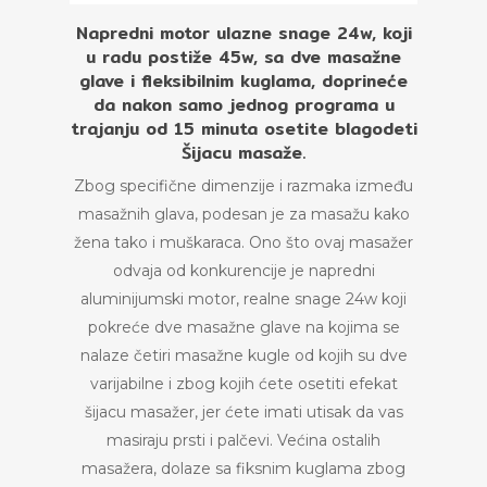
Napredni motor ulazne snage 24w, koji
u radu postiže 45w, sa dve masažne
glave i fleksibilnim kuglama, doprineće
da nakon samo jednog programa u
trajanju od 15 minuta osetite blagodeti
Šijacu masaže.
Zbog specifične dimenzije i razmaka između
masažnih glava, podesan je za masažu kako
žena tako i muškaraca. Ono što ovaj masažer
odvaja od konkurencije je napredni
aluminijumski motor, realne snage 24w koji
pokreće dve masažne glave na kojima se
nalaze četiri masažne kugle od kojih su dve
varijabilne i zbog kojih ćete osetiti efekat
šijacu masažer, jer ćete imati utisak da vas
masiraju prsti i palčevi. Većina ostalih
masažera, dolaze sa fiksnim kuglama zbog