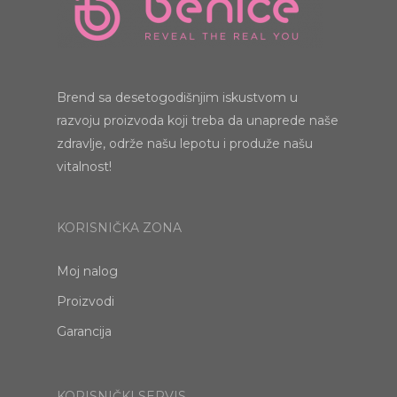
Brend sa desetogodišnjim iskustvom u
razvoju proizvoda koji treba da unaprede naše
zdravlje, održe našu lepotu i produže našu
vitalnost!
KORISNIČKA ZONA
Moj nalog
Proizvodi
Garancija
KORISNIČKI SERVIS