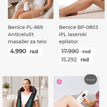
Додај У Корпу
Прочитајте Још
Benice PL-669
Benice BP-0803
Anticelulit
IPL laserski
masažer za telo
epilator
4.990
17.990
rsd
rsd
Ори
15.292
rsd
цен
Тре
је
цен
бил
је:
Акција!
17.9
15.2
rsd.
rsd.