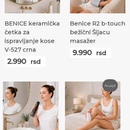
Прочитајте Још
Прочитајте Још
BENICE keramička
Benice R2 b-touch
četka za
bežični Šijacu
ispravljanje kose
masažer
V-527 crna
9.990
rsd
2.990
rsd
Акција!