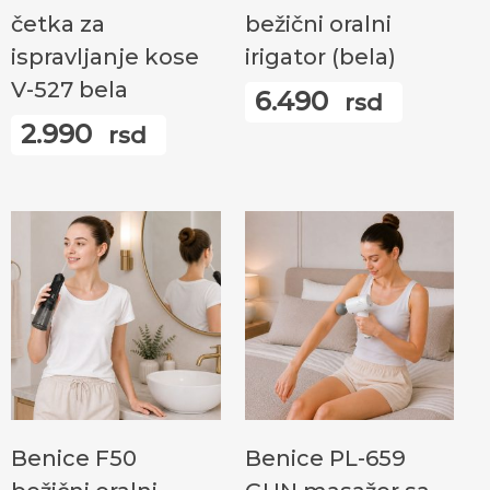
četka za
bežični oralni
ispravljanje kose
irigator (bela)
V-527 bela
6.490
rsd
2.990
rsd
Додај У Корпу
Додај У Корпу
Benice F50
Benice PL-659