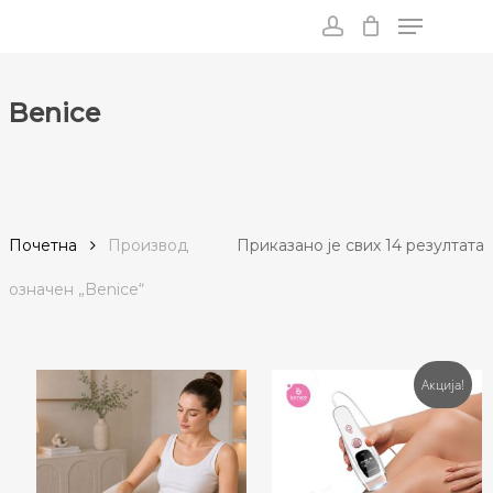
Menu
Skip
to
account
main
content
Benice
С
Почетна
Производ
Приказано је свих 14 резултата
п
oзначен „Benice“
п
Акција!