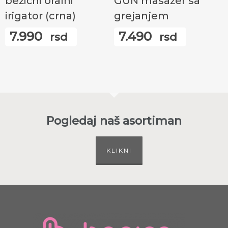
bežični oralni
GUN masažer sa
irigator (crna)
grejanjem
7.990
7.490
rsd
rsd
Pogledaj naš asortiman
KLIKNI