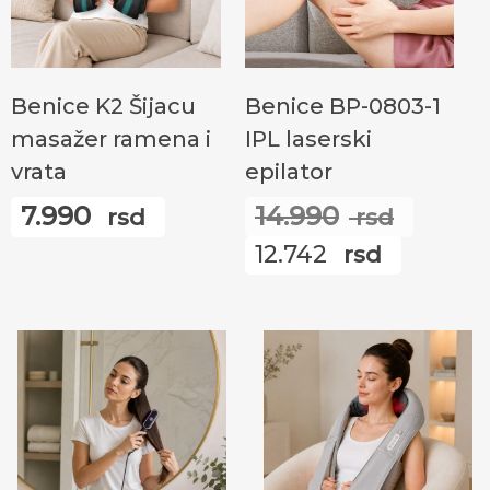
Додај У Корпу
Прочитајте Још
Benice K2 Šijacu
Benice BP-0803-1
masažer ramena i
IPL laserski
vrata
epilator
7.990
14.990
rsd
rsd
Ориг
12.742
rsd
цена
Трену
је
цена
била:
је:
14.99
12.742
rsd.
rsd.