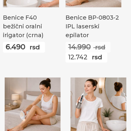
Додај У Корпу
Додај У Корпу
Benice F40
Benice BP-0803-2
bežični oralni
IPL laserski
irigator (crna)
epilator
6.490
14.990
rsd
rsd
Ориг
12.742
rsd
цена
Трену
је
цена
била:
је:
14.99
12.742
rsd.
rsd.