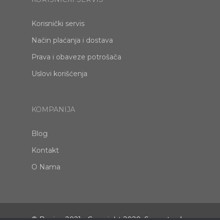
Korisnički servis
Način plaćanja i dostava
Prava i obaveze potrošača
Uslovi korišćenja
KOMPANIJA
Blog
Kontakt
O Nama
© Benice 2021 - Copyright 2020. Sva autorska