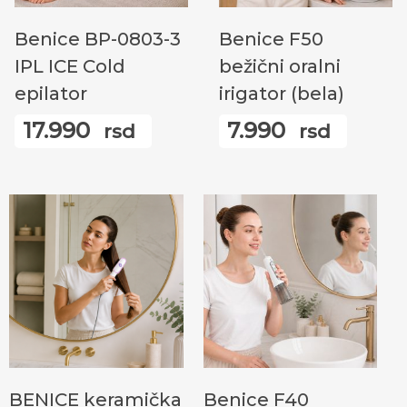
Прочитајте Још
Додај У Корпу
Benice BP-0803-3
Benice F50
IPL ICE Cold
bežični oralni
epilator
irigator (bela)
17.990
7.990
rsd
rsd
Додај У Корпу
Додај У Корпу
BENICE keramička
Benice F40