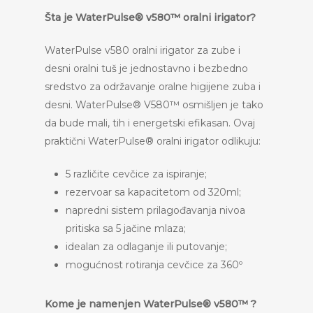
Šta je WaterPulse® v580™ oralni irigator?
WaterPulse v580 oralni irigator za zube i
desni oralni tuš je jednostavno i bezbedno
sredstvo za održavanje oralne higijene zuba i
desni. WaterPulse® V580™ osmišljen je tako
da bude mali, tih i energetski efikasan. Ovaj
praktični WaterPulse® oralni irigator odlikuju:
5 različite cevčice za ispiranje;
rezervoar sa kapacitetom od 320ml;
napredni sistem prilagođavanja nivoa
pritiska sa 5 jačine mlaza;
idealan za odlaganje ili putovanje;
mogućnost rotiranja cevčice za 360º
Kome je namenjen WaterPulse® v580™ ?