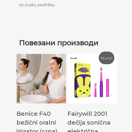
za svaku podršku.
Повезани производи
Акција!
Додај У Корпу
Додај У Корпу
Benice F40
Fairywill 2001
bežični oralni
dečija sonična
irigator (crna)
električna