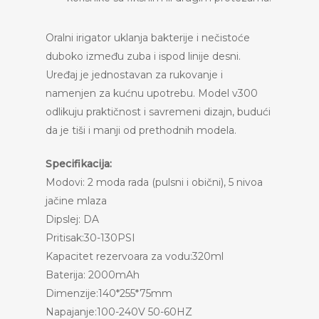
Oralni irigator uklanja bakterije i nečistoće
duboko između zuba i ispod linije desni.
Uređaj je jednostavan za rukovanje i
namenjen za kućnu upotrebu. Model v300
odlikuju praktičnost i savremeni dizajn, budući
da je tiši i manji od prethodnih modela.
Specifikacija:
Modovi: 2 moda rada (pulsni i obični), 5 nivoa
jačine mlaza
Dipslej: DA
Pritisak:30-130PSI
Kapacitet rezervoara za vodu:320ml
Baterija: 2000mAh
Dimenzije:140*255*75mm
Napajanje:100-240V 50-60HZ