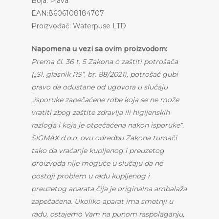
Boja: Plava
EAN:8606108184707
Proizvođač: Waterpuse LTD
Napomena u vezi sa ovim proizvodom:
Prema čl. 36 t. 5 Zakona o zaštiti potrošača
(„Sl. glasnik RS“, br. 88/2021), potrošač gubi
pravo da odustane od ugovora u slučaju
„isporuke zapečaćene robe koja se ne može
vratiti zbog zaštite zdravlja ili higijenskih
razloga i koja je otpečaćena nakon isporuke“.
SIGMAX d.o.o. ovu odredbu Zakona tumači
tako da vraćanje kupljenog i preuzetog
proizvoda nije moguće u slučaju da ne
postoji problem u radu kupljenog i
preuzetog aparata čija je originalna ambalaža
zapečaćena. Ukoliko aparat ima smetnji u
radu, ostajemo Vam na punom raspolaganju,