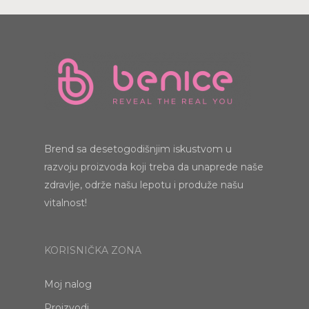
Brend sa desetogodišnjim iskustvom u
razvoju proizvoda koji treba da unaprede naše
zdravlje, održe našu lepotu i produže našu
vitalnost!
KORISNIČKA ZONA
Moj nalog
Proizvodi