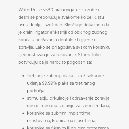
WaterPulse v580 oralni irigator za zube i
desni se preporučuje svakome ko želi čistu
usnu duplju i svež dah. Klinički je dokazano da
je oralni irigator efikasniji od običnog zubnog
konca u održavanju dentalne higijene i
zdravlja. Lako se prilagođava svakom korisniku
i jednostavan je za rukovanje. Stomatolozi
potvrđuju da je naročito pogodan za:
tretiranje zubnog plaka – za 3 sekunde
uklanja 99,99% plaka sa tretiranog
područja;
stimulaciju cirkulacije i održavanje zdravlja
desni – desni su zdravije za samo 14 dana;
korisnike sa zubnim implantima,
mostovima, krunicama i fasetama;
korisnike sa fiksnim ili drugim protezama.