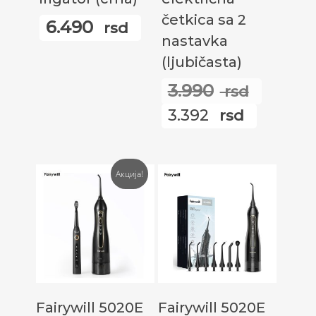
četkica sa 2
6.490
rsd
nastavka
(ljubičasta)
3.990
rsd
Ориги
3.392
rsd
цена
Трену
је
цена
била:
је:
Акција!
3.990
3.392
rsd.
rsd.
Прочитајте Још
Прочитајте Још
Fairywill 5020E
Fairywill 5020E