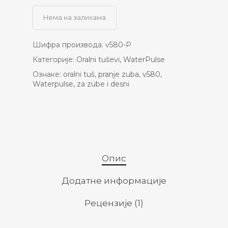
Нема на залихама
Шифра производа:
v580-P
Категорије:
Oralni tuševi
,
WaterPulse
Ознаке:
oralni tuš
,
pranje zuba
,
v580
,
Waterpulse
,
za zube i desni
Опис
Додатне информације
Рецензије (1)