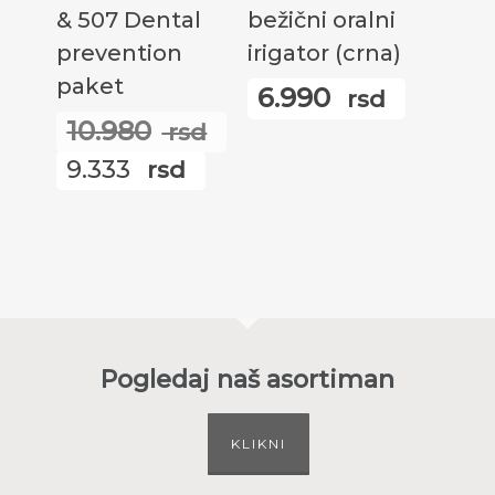
& 507 Dental
bežični oralni
prevention
irigator (crna)
paket
6.990
rsd
10.980
rsd
Оригинална
9.333
rsd
цена
Тренутна
је
цена
била:
је:
10.980
9.333
rsd.
rsd.
Pogledaj naš asortiman
KLIKNI