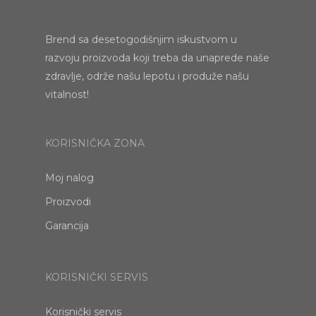
Brend sa desetogodišnjim iskustvom u
razvoju proizvoda koji treba da unaprede naše
zdravlje, održe našu lepotu i produže našu
vitalnost!
KORISNIČKA ZONA
Moj nalog
Proizvodi
Garancija
KORISNIČKI SERVIS
Korisnički servis