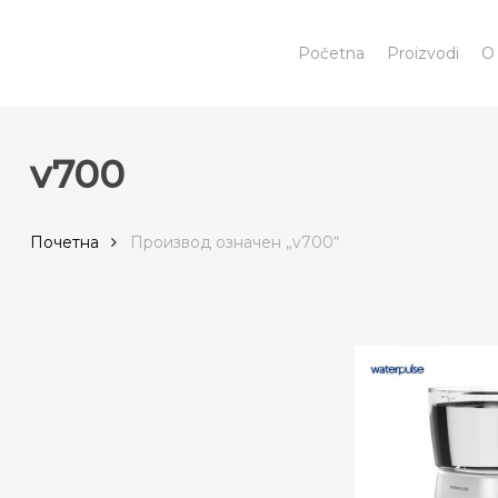
Skip
to
Početna
Proizvodi
O
main
content
v700
Почетна
Производ oзначен „v700“