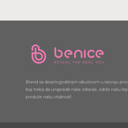
Brend sa desetogodišnjim iskustvom u razvoju pro
koji treba da unaprede naše zdravlje, održe našu lep
produže našu vitalnost!