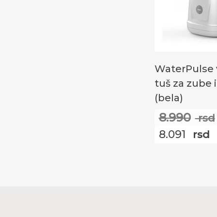
Додај У Ко
WaterPulse 
tuš za zube 
(bela)
8.990
rsd
8.091
rsd