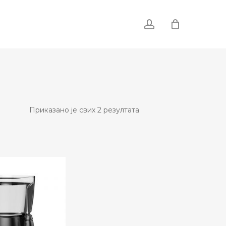
account
Сортирано
Приказано је свих 2 резултата
по
популарности