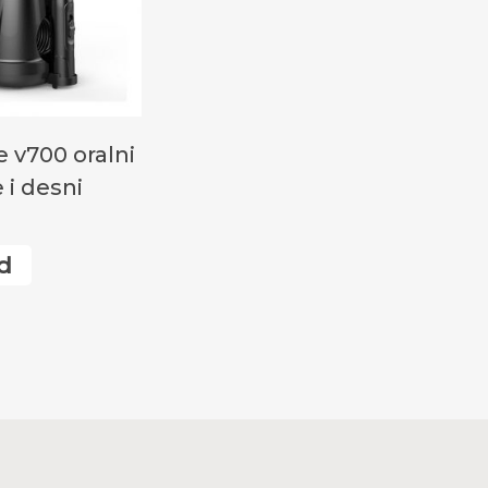
те Још
 v700 oralni
 i desni
d