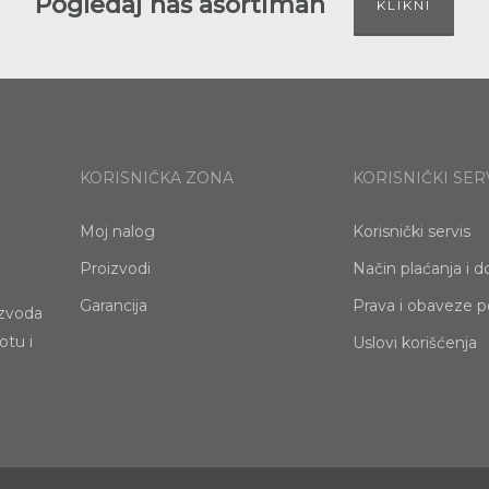
Pogledaj naš asortiman
KLIKNI
KORISNIČKA ZONA
KORISNIČKI SER
Moj nalog
Korisnički servis
Proizvodi
Način plaćanja i d
Garancija
Prava i obaveze p
izvoda
otu i
Uslovi korišćenja