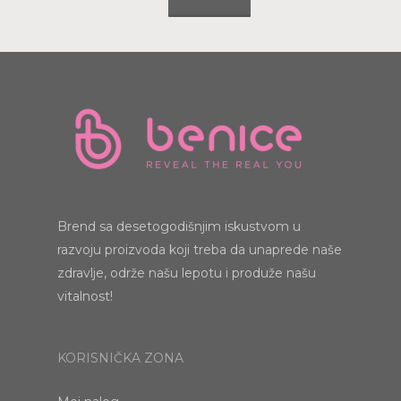
Brend sa desetogodišnjim iskustvom u
razvoju proizvoda koji treba da unaprede naše
zdravlje, održe našu lepotu i produže našu
vitalnost!
KORISNIČKA ZONA