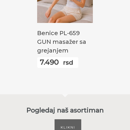
Додај У Корпу
Benice PL-659
GUN masažer sa
grejanjem
7.490
rsd
Pogledaj naš asortiman
KLIKNI