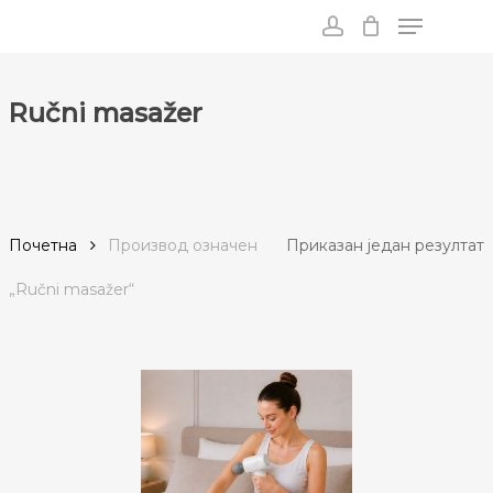
Menu
Skip
to
account
main
content
Ručni masažer
Почетна
Производ oзначен
Приказан један резултат
„Ručni masažer“