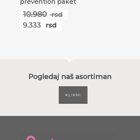
prevention paket
10.980
rsd
Оригинална
9.333
rsd
цена
Тренутна
је
цена
била:
је:
10.980
9.333
rsd.
rsd.
Pogledaj naš asortiman
KLIKNI