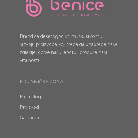
Brend sa desetogodišnjim iskustvom u
razvoju proizvoda koji treba da unaprede naše
zdravlje, održe našu lepotu i produže našu
vitalnost!
KORISNIČKA ZONA
Moj nalog
Proizvodi
Garancija