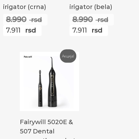
irigator (crna)
irigator (bela)
8.990
8.990
rsd
rsd
Оригинална
Ориги
7.911
7.911
rsd
цена
rsd
цена
Тренутна
Тренутн
је
је
цена
цена
била:
била:
је:
је:
Акција!
8.990
8.990
7.911
7.911
rsd.
rsd.
rsd.
rsd.
Прочитајте Још
Fairywill 5020E &
507 Dental