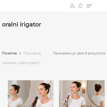
Menu
Skip
to
account
main
content
oralni irigator
С
Почетна
Производ
Приказано је свих 9 резултата
п
oзначен „oralni irigator“
п