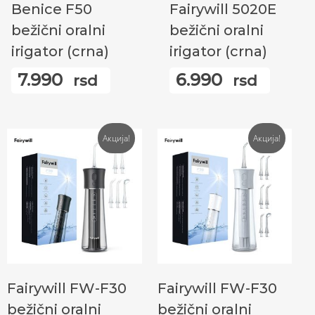
Benice F50
Fairywill 5020E
bežični oralni
bežični oralni
irigator (crna)
irigator (crna)
7.990
6.990
rsd
rsd
Акција!
Акција!
Додај У Корпу
Додај У Корпу
Fairywill FW-F30
Fairywill FW-F30
bežični oralni
bežični oralni