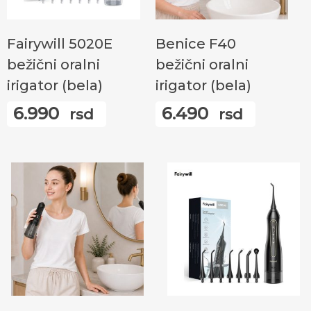
Прочитајте Још
Додај У Корпу
Fairywill 5020E
Benice F40
bežični oralni
bežični oralni
irigator (bela)
irigator (bela)
6.990
6.490
rsd
rsd
Додај У Корпу
Прочитајте Још