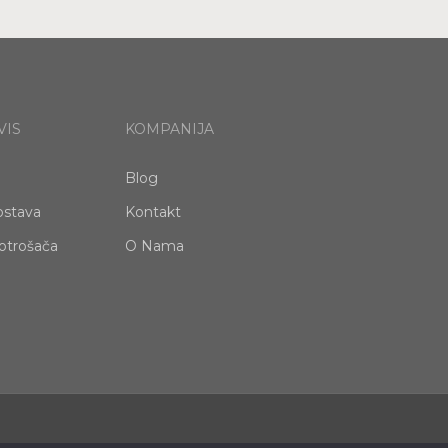
VIS
KOMPANIJA
Blog
ostava
Kontakt
otrošača
O Nama