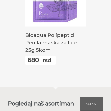
Додај У Корпу
Bioaqua Polipeptid
Perilla maska za lice
25g 5kom
680
rsd
Pogledaj naš asortiman
KLIKNI