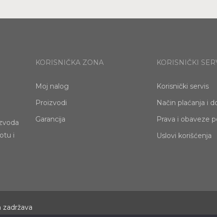
KORISNIČKA ZONA
KORISNIČKI SER
Moj nalog
Korisnički servis
Proizvodi
Način plaćanja i d
Garancija
Prava i obaveze p
izvoda
otu i
Uslovi korišćenja
a zadržava