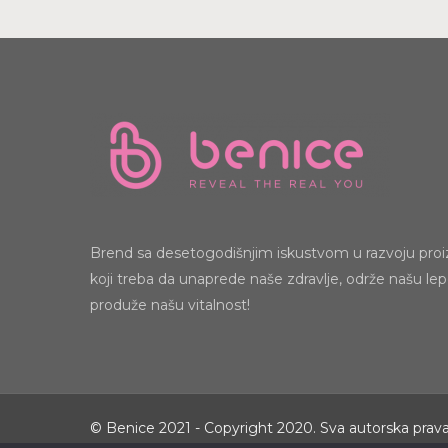
Brend sa desetogodišnjim iskustvom u razvoju pro
koji treba da unaprede naše zdravlje, održe našu lep
produže našu vitalnost!
© Benice 2021 - Copyright 2020. Sva autorska prav