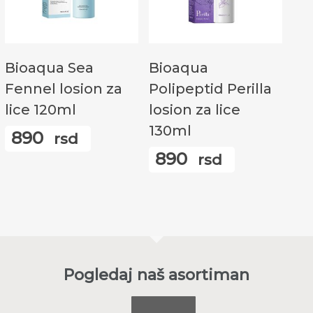
Додај У Корпу
Додај У Корпу
Bioaqua Sea
Bioaqua
Fennel losion za
Polipeptid Perilla
lice 120ml
losion za lice
130ml
890
rsd
890
rsd
Pogledaj naš asortiman