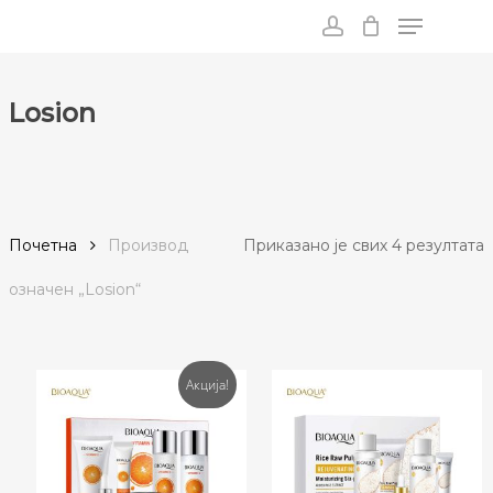
Menu
Skip
to
account
main
content
Losion
С
Почетна
Производ
Приказано је свих 4 резултата
п
oзначен „Losion“
п
Акција!