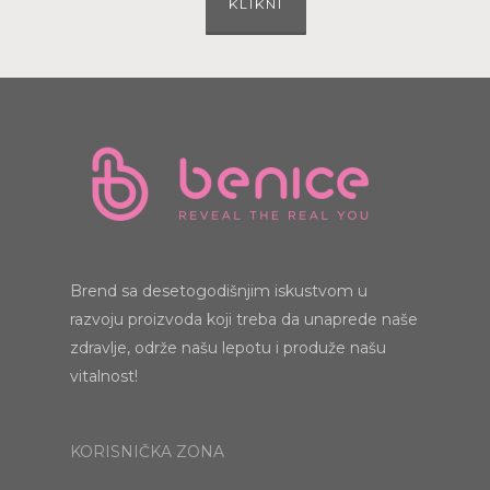
KLIKNI
Brend sa desetogodišnjim iskustvom u
razvoju proizvoda koji treba da unaprede naše
zdravlje, održe našu lepotu i produže našu
vitalnost!
KORISNIČKA ZONA