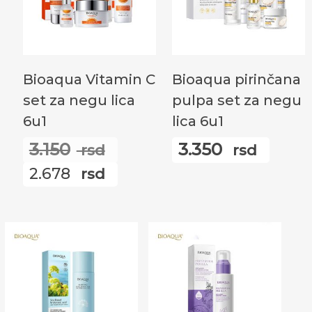
Додај У Корпу
Додај У Корпу
Bioaqua Vitamin C
Bioaqua pirinčana
set za negu lica
pulpa set za negu
6u1
lica 6u1
3.150
3.350
rsd
rsd
Оригинална
2.678
rsd
цена
Тренутна
је
цена
била:
је:
3.150
2.678
rsd.
rsd.