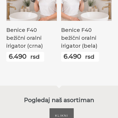
Додај У Корпу
Додај У Корпу
Benice F40
Benice F40
bežični oralni
bežični oralni
irigator (crna)
irigator (bela)
6.490
6.490
rsd
rsd
Pogledaj naš asortiman
KLIKNI