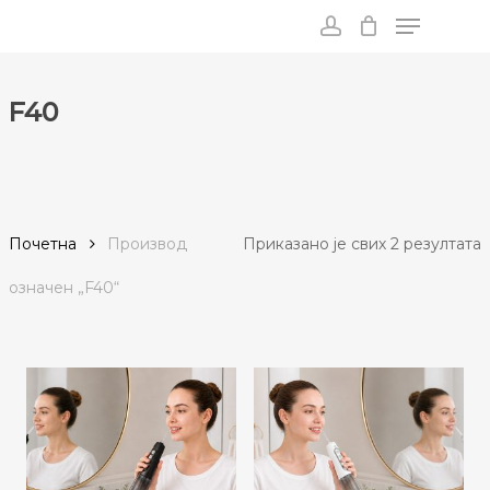
Menu
Skip
to
account
main
content
F40
С
Почетна
Производ
Приказано је свих 2 резултата
п
oзначен „F40“
п