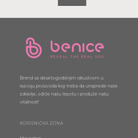
Brend sa desetogodišnjim iskustvom u
razvoju proizvoda koji treba da unaprede naše
zdravlje, održe našu lepotu i produže našu
vitalnost!
KORISNIČKA ZONA