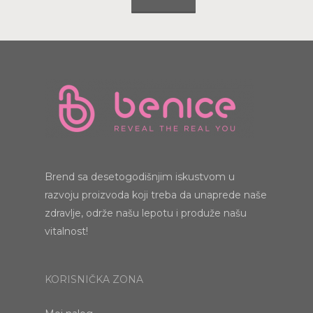
Brend sa desetogodišnjim iskustvom u
razvoju proizvoda koji treba da unaprede naše
zdravlje, održe našu lepotu i produže našu
vitalnost!
KORISNIČKA ZONA