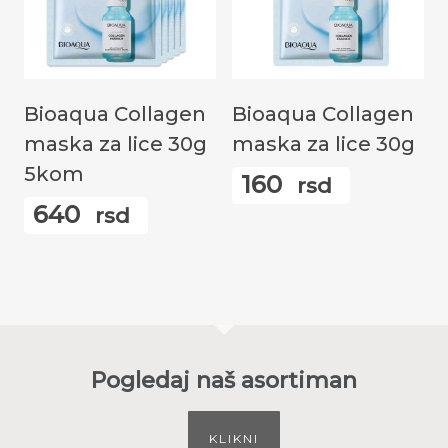
Додај У Корпу
Додај У Корпу
Bioaqua Collagen
Bioaqua Collagen
maska za lice 30g
maska za lice 30g
5kom
160
rsd
640
rsd
Pogledaj naš asortiman
KLIKNI