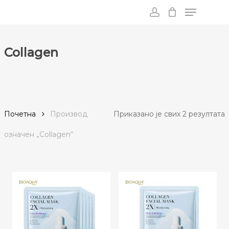
Menu
Skip
to
account
main
content
Collagen
С
Почетна
Производ
Приказано је свих 2 резултата
п
oзначен „Collagen“
п