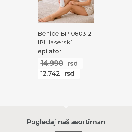
Додај У Корпу
Benice BP-0803-2
IPL laserski
epilator
14.990
rsd
Оригинална
12.742
rsd
цена
Тренутна
је
цена
била:
је:
14.990
12.742
rsd.
rsd.
Pogledaj naš asortiman