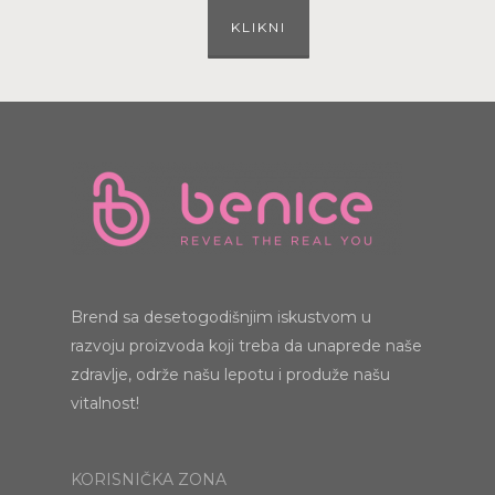
KLIKNI
Brend sa desetogodišnjim iskustvom u
razvoju proizvoda koji treba da unaprede naše
zdravlje, održe našu lepotu i produže našu
vitalnost!
KORISNIČKA ZONA