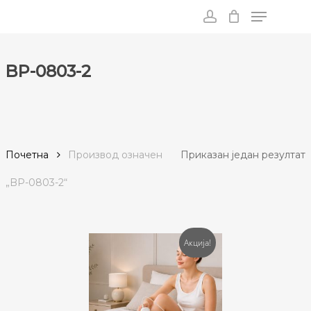
Menu
Skip
to
account
main
content
BP-0803-2
Почетна
Производ oзначен
Приказан један резултат
„BP-0803-2“
Акција!